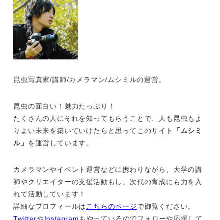
昆虫写真家/講師/カメラマン/ムシミルの運営。
昆虫の面白い！魅力たっぷり！
たくさんの人にそれを知ってもらうことで、人も昆虫もよ
りよい未来を築いていけたらと思ってこのサイト
「ムシミ
ル」
を運営しています。
カメラマンやイベント運営などに携わりながら、大学の講
師やクリエイターの支援活動もし、次代の育成にも力を入
れて活動しています！
詳細なプロフィールは
こちらのページ
で御覧ください。
Twitter
や
Instagram
もやっているのでフォローや応援して