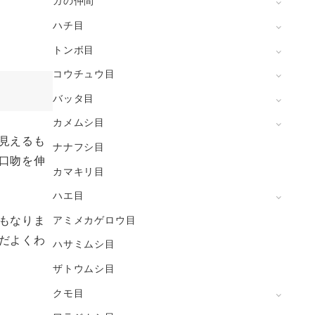
ガの仲間
ハチ目
トンボ目
コウチュウ目
バッタ目
カメムシ目
見えるも
ナナフシ目
口吻を伸
カマキリ目
ハエ目
もなりま
アミメカゲロウ目
だよくわ
ハサミムシ目
ザトウムシ目
クモ目