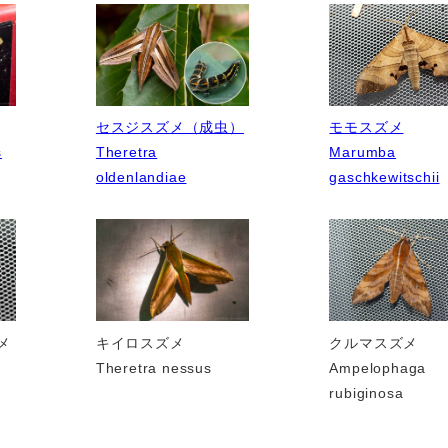
モモスズメ
セスジスズメ（成虫）
Marumba
s
Theretra
gaschkewitschii
oldenlandiae
メ
キイロスズメ
クルマスズメ
Theretra nessus
Ampelophaga
rubiginosa