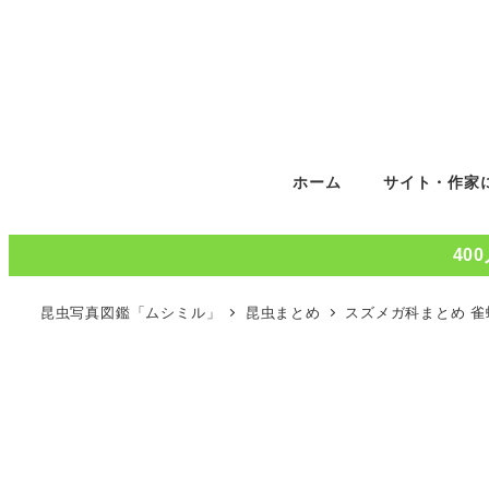
ホーム
サイト・作家
40
昆虫写真図鑑「ムシミル」
昆虫まとめ
スズメガ科まとめ 雀