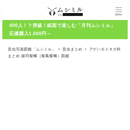
MENU
400人！？突破！紙面で楽しむ「月刊ムシミル」
応援購入1,000円～
昆虫写真図鑑「ムシミル」
昆虫まとめ
アゲハモドキガ科
まとめ 揚羽擬蛾（擬鳳蝶蛾）図鑑