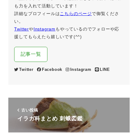
も力を入れて活動しています！
詳細なプロフィールは
こちらのページ
で御覧くださ
い。
Twitter
や
Instagram
もやっているのでフォローや応
援してもらえたら嬉しいです(^^)
記事一覧
Twitter
Facebook
Instagram
LINE
古い投稿
イラガ科まとめ 刺蛾図鑑