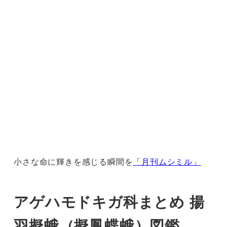
小さな命に輝きを感じる瞬間を
「月刊ムシミル」
アゲハモドキガ科まとめ 揚
羽擬蛾（擬鳳蝶蛾）図鑑