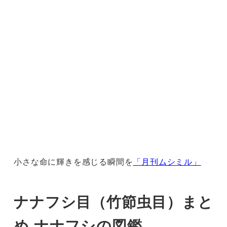
小さな命に輝きを感じる瞬間を
「月刊ムシミル」
ナナフシ目（竹節虫目）まと
め ナナフシの図鑑