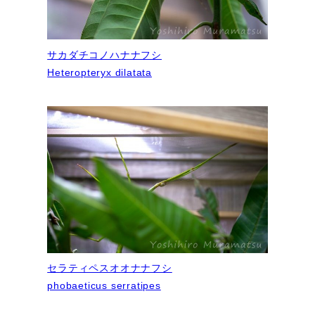
サカダチコノハナナフシ
Heteropteryx dilatata
セラティペスオオナナフシ
phobaeticus serratipes