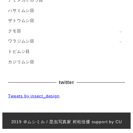
アミメカゲロウ目
ハサミムシ目
ザトウムシ目
クモ目
ワラジムシ目
トビムシ目
カジリムシ目
twitter
Tweets by insect_design
2019 ＠
ムシミル
/
昆虫写真家 村松佳優
support by
CU