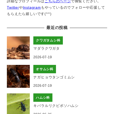
詳細なプロフィールは
こちらのページ
で御覧ください。
Twitter
や
Instagram
もやっているのでフォローや応援して
もらえたら嬉しいです(^^)
最近の投稿
クワガタムシ科
マダラクワガタ
2026-07-19
オサムシ科
ナガヒョウタンゴミムシ
2026-07-19
ハムシ科
キバラルリクビボソハムシ