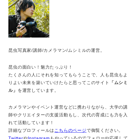
昆虫写真家/講師/カメラマン/ムシミルの運営。
昆虫の面白い！魅力たっぷり！
たくさんの人にそれを知ってもらうことで、人も昆虫もよ
りよい未来を築いていけたらと思ってこのサイト
「ムシミ
ル」
を運営しています。
カメラマンやイベント運営などに携わりながら、大学の講
師やクリエイターの支援活動もし、次代の育成にも力を入
れて活動しています！
詳細なプロフィールは
こちらのページ
で御覧ください。
Twitter
や
Instagram
もやっているのでフォローや応援して