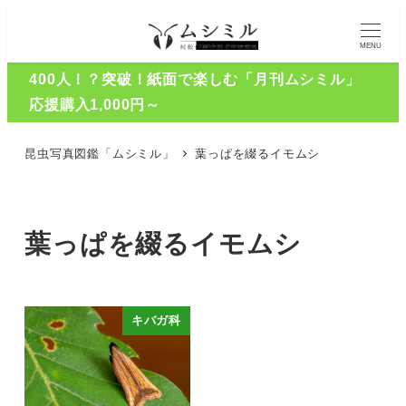
MENU
400人！？突破！紙面で楽しむ「月刊ムシミル」
応援購入1,000円～
昆虫写真図鑑「ムシミル」
葉っぱを綴るイモムシ
葉っぱを綴るイモムシ
キバガ科