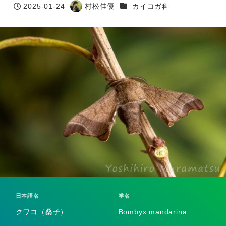
カテゴリー
2025-01-24
村松佳優
カイコガ科
投稿日
著
者
日本語名
学名
クワコ（桑子）
Bombyx mandarina