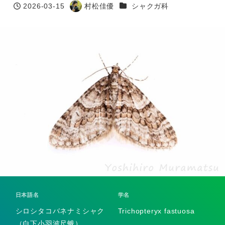
カテゴリー
2026-03-15
村松佳優
シャクガ科
投稿日
著
者
日本語名
学名
シロシタコバネナミシャク
Trichopteryx fastuosa
（白下小羽波尺蛾）