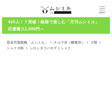
MENU
400人！？突破！紙面で楽しむ「月刊ムシミル」
応援購入1,000円～
昆虫写真図鑑「ムシミル」
チョウ目（鱗翅目）
ガ類
シャクガ科
シロシタコバネナミシャク