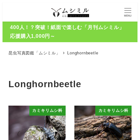
MENU
400人！？突破！紙面で楽しむ「月刊ムシミル」
応援購入1,000円～
昆虫写真図鑑「ムシミル」
Longhornbeetle
Longhornbeetle
カミキリムシ科
カミキリムシ科