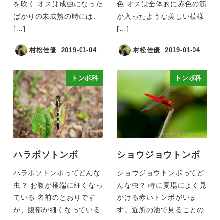
を吹く オスは成虫になった
色 オスは全体的に赤色の筋
ばかりの未成熟の時には、
が入ったような美しい模様
[…]
[…]
村松佳優
2019-01-04
村松佳優
2019-01-04
トンボ科
トンボ科
ハラボソトンボ
ショウジョウトンボ
ハラボソトンボってどんな
ショウジョウトンボってど
虫？ お腹が極端に細くなっ
んな虫？ 特に夏場によく見
ている 名前のとおりです
かける赤いトンボがいま
が、腹部が細くなっている
す。近所の池で見ることの