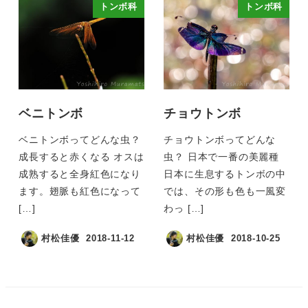
トンボ科
トンボ科
ベニトンボ
チョウトンボ
ベニトンボってどんな虫？
チョウトンボってどんな
成長すると赤くなる オスは
虫？ 日本で一番の美麗種
成熟すると全身紅色になり
日本に生息するトンボの中
ます。翅脈も紅色になって
では、その形も色も一風変
[…]
わっ […]
村松佳優
2018-11-12
村松佳優
2018-10-25