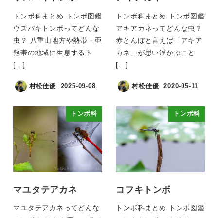
トンボ科まとめ トンボ図鑑
トンボ科まとめ トンボ図鑑
ウスバキトンボってどんな
アキアカネってどんな虫？
虫？ 八重山地方や熱帯・亜
赤とんぼと言えば「アキア
熱帯の地域に生息するト
カネ」が思い浮かぶこと
[…]
[…]
村松佳優
2025-09-08
村松佳優
2020-05-11
トンボ科
トンボ科
マユタテアカネ
コフキトンボ
マユタテアカネってどんな
トンボ科まとめ トンボ図鑑