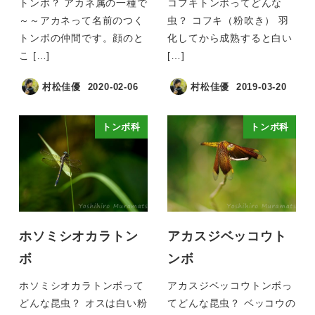
トンボ？ アカネ属の一種で
コフキトンボってどんな
～～アカネって名前のつく
虫？ コフキ（粉吹き） 羽
トンボの仲間です。顔のと
化してから成熟すると白い
こ […]
[…]
村松佳優
2020-02-06
村松佳優
2019-03-20
トンボ科
トンボ科
ホソミシオカラトン
アカスジベッコウト
ボ
ンボ
ホソミシオカラトンボって
アカスジベッコウトンボっ
どんな昆虫？ オスは白い粉
てどんな昆虫？ ベッコウの