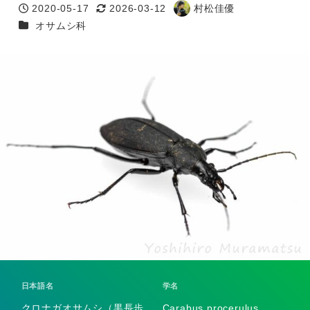
2020-05-17
2026-03-12
村松佳優
投稿日
更新日
著
カテゴリー
オサムシ科
者
日本語名
学名
クロナガオサムシ（黒長歩
Carabus procerulus