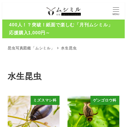
MENU
400人！？突破！紙面で楽しむ「月刊ムシミル」
応援購入1,000円～
昆虫写真図鑑「ムシミル」
水生昆虫
水生昆虫
ミズスマシ科
ゲンゴロウ科