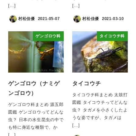
[…]
[…]
村松佳優
2021-05-07
村松佳優
2021-03-10
ゲンゴロウ科
タイコウチ科
ゲンゴロウ（ナミゲ
タイコウチ
ンゴロウ）
タイコウチ科まとめ 太鼓打
図鑑 タイコウチってどんな
ゲンゴロウ科まとめ 源五郎
虫？ タガメを小さくしたよ
図鑑 ゲンゴロウってどんな
うな姿ですが、タガメは
虫？ 日本の水生昆虫の中で
[…]
も特に身近な種類で、か
[…]