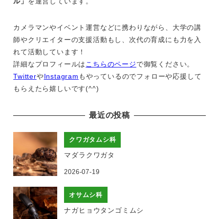
ル」
を運営しています。
カメラマンやイベント運営などに携わりながら、大学の講
師やクリエイターの支援活動もし、次代の育成にも力を入
れて活動しています！
詳細なプロフィールは
こちらのページ
で御覧ください。
Twitter
や
Instagram
もやっているのでフォローや応援して
もらえたら嬉しいです(^^)
最近の投稿
クワガタムシ科
マダラクワガタ
2026-07-19
オサムシ科
ナガヒョウタンゴミムシ