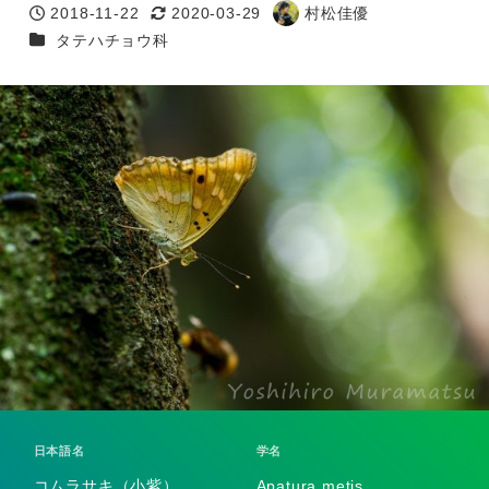
2018-11-22
2020-03-29
村松佳優
投稿日
更新日
著
カテゴリー
タテハチョウ科
者
日本語名
学名
コムラサキ（小紫）
Apatura metis