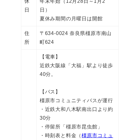
休
年末年始（12月28日～1月2
日
日）
夏休み期間の月曜日は開館
住
〒634-0024 奈良県橿原市南山
所
町624
【電車】
近鉄大阪線「大福」駅より徒歩
40分。
【バス】
橿原市コミュニティバスが運行
・近鉄大和八木駅南出口より約
30分
・停留所「橿原市昆虫館」
・時刻表と料金（
橿原市コミュ