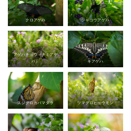
クロアゲハ
ジャコウアゲハ
アゲハチョウ（ナミアゲ
ハ）
キアゲハ
スジグロカバマダラ
ツマグロヒョウモン