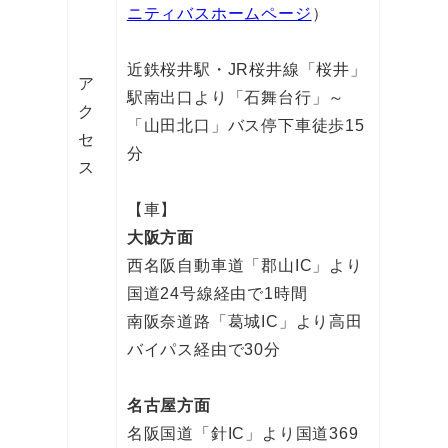
ニティバスホームページ
）
近鉄桜井駅・JR桜井線「桜井」
ア
駅南出口より「石舞台行」～
ク
「山田北口」バス停下車徒歩15
セ
分
ス
【車】
大阪方面
西名阪自動車道「郡山IC」より
国道24号線経由で1時間
南阪奈道路「葛城IC」より高田
バイパス経由で30分
名古屋方面
名阪国道「針IC」より国道369