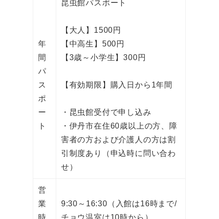
昆虫館パスポート
【大人】1500円
年
【中高生】500円
間
【3歳～小学生】300円
パ
ス
【有効期限】購入日から1年間
ポ
ー
・昆虫館受付で申し込み
ト
・伊丹市在住60歳以上の方、障
害者の方および介護人の方は割
引制度あり（申込時に問い合わ
せ）
営
業
9:30～16:30（入館は16時まで/
時
チョウ温室は10時から）