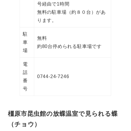
号経由で1時間
無料の駐車場（約８０台）があ
ります。
駐
無料
車
約80台停められる駐車場です
場
電
話
0744-24-7246
番
号
橿原市昆虫館の放蝶温室で見られる蝶
（チョウ）