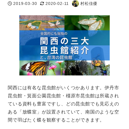
2019-03-30
2020-02-11
村松佳優
投稿日
更新日
著
者
関西には有名な昆虫館がいくつかあります。伊丹市
昆虫館・箕面公園昆虫館・橿原市昆虫館は所蔵され
ている資料も豊富ですし、どの昆虫館でも見応えの
ある「放蝶室」が設置されていて、南国のような空
間で羽ばたく蝶を観察することができます。