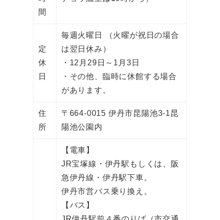
間
毎週火曜日 （火曜が祝日の場合
定
は翌日休み）
休
・12月29日～1月3日
日
・その他、臨時に休館する場合
があります。
住
〒664-0015 伊丹市昆陽池3-1昆
所
陽池公園内
【電車】
JR宝塚線・伊丹駅もしくは、阪
急伊丹線・伊丹駅下車。
伊丹市営バス乗り換え。
【バス】
JR伊丹駅前４番のりば（市交通