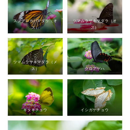
スジグロカバマダラ（オ
ツマムラサキマダラ（オ
ス）
ス）
ツマムラサキマダラ（メ
ス）
クロアゲハ
キタキチョウ
イシガケチョウ