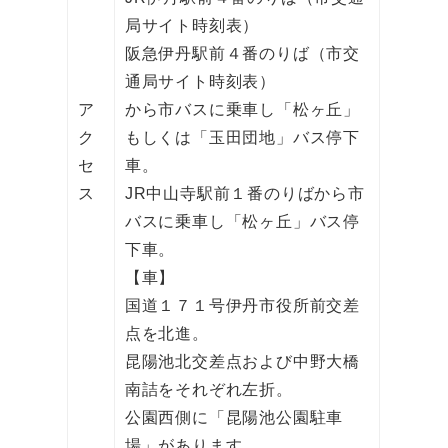
局サイト時刻表）
阪急伊丹駅前４番のりば（市交
通局サイト時刻表）
ア
から市バスに乗車し「松ヶ丘」
ク
もしくは「玉田団地」バス停下
セ
車。
ス
JR中山寺駅前１番のりばから市
バスに乗車し「松ヶ丘」バス停
下車。
【車】
国道１７１号伊丹市役所前交差
点を北進。
昆陽池北交差点および中野大橋
南詰をそれぞれ左折。
公園西側に「昆陽池公園駐車
場」があります。