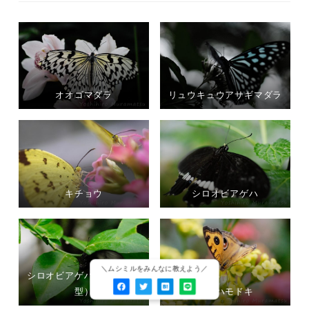
オオゴマダラ
リュウキュウアサギマダラ
キチョウ
シロオビアゲハ
シロオビアゲハ（ベニモン
型）
タテハモドキ