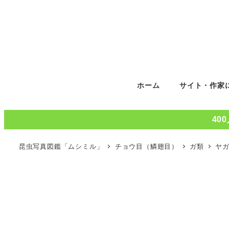
ホーム
サイト・作家
40
昆虫写真図鑑「ムシミル」
チョウ目（鱗翅目）
ガ類
ヤ