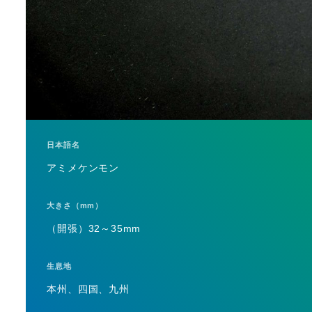
日本語名
アミメケンモン
大きさ（mm）
（開張）32～35mm
生息地
本州、四国、九州