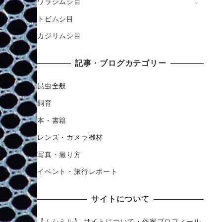
ワラジムシ目
トビムシ目
カジリムシ目
記事・ブログカテゴリー
昆虫全般
飼育
本・書籍
レンズ・カメラ機材
写真・撮り方
イベント・旅行レポート
サイトについて
【ムシミル】 サイトについて・作家プロフィール