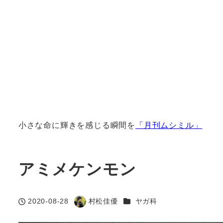
小さな命に輝きを感じる瞬間を
「月刊ムシミル」
アミメケンモン
カテゴリー
2020-08-28
村松佳優
ヤガ科
投稿日
著
者