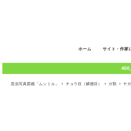
ホーム
サイト・作家
40
昆虫写真図鑑「ムシミル」
チョウ目（鱗翅目）
ガ類
ヤ