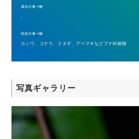
成虫の食べ物
-
幼虫の食べ物
カシワ、コナラ、クヌギ、アベマキなどブナ科植物
写真ギャラリー