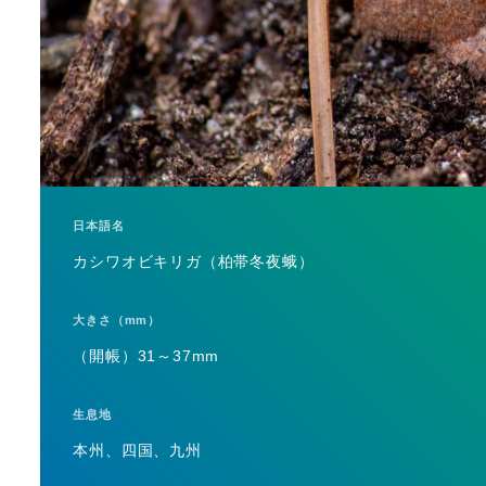
日本語名
カシワオビキリガ（柏帯冬夜蛾）
大きさ（mm）
（開帳）31～37mm
生息地
本州、四国、九州